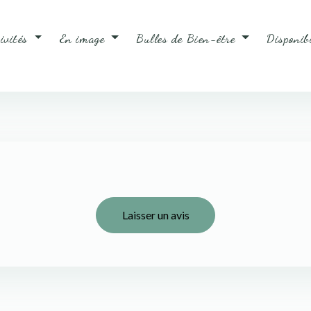
tivités
En image
Bulles de Bien-être
Disponib
Laisser un avis