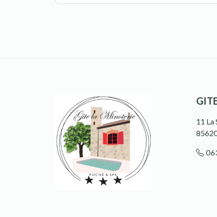
GIT
11 La 
8562
06