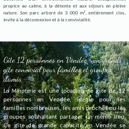
propice au calme, à la détente et aux séjours en pleine
nature. Son parc arboré de 3 000 m², entièrement clos,
invite à la déconnexion et à la convivialité.
Gîte 12 personnes en Vendée : un grand
gîte convivial pour familles et groupes
d’amis
La Minoterie
est une
location de gîte de 12
personnes en Vendée, idéale pour les
familles nombreuses, les amis proches ou les
groupes souhaitant partager un même lieu.
Ce gîte de grande capacité en Vendée se