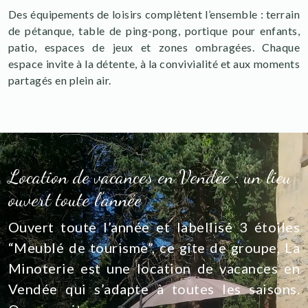
Des équipements de loisirs complètent l’ensemble : terrain
de pétanque, table de ping-pong, portique pour enfants,
patio, espaces de jeux et zones ombragées. Chaque
espace invite à la détente, à la convivialité et aux moments
partagés en plein air.
Location de vacances en Vendée : un lieu
ouvert toute l’année
Ouvert toute l’année et labellisé 3 étoiles
“Meublé de tourisme”, ce gîte de groupe, La
Minoterie est une location de vacances en
Vendée qui s’adapte à toutes les saisons.